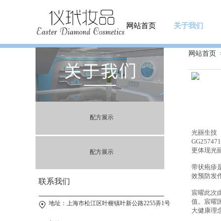
网站首页
关于我们
网站首页
配方展示
光丽生技
GG25747
更体现光
配方展示
带状疱疹
效预防发
联系我们
宸曜此次
值。宸曜
地址：上海市松江区叶榭镇叶新公路2255弄1号
大健康理