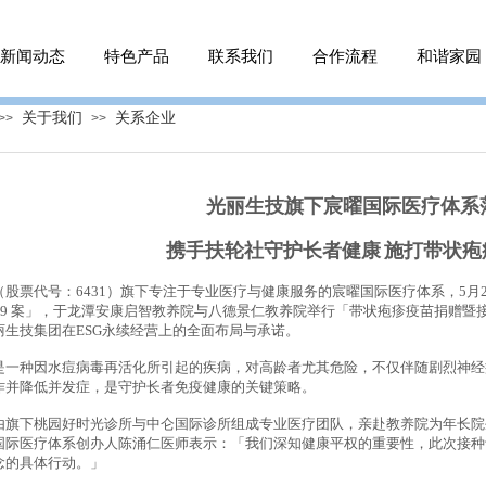
新闻动态
特色产品
联系我们
合作流程
和谐家园
关于我们
关系企业
>>
>>
光丽生技旗下宸曜国际医疗体系
携手扶轮社守护长者健康
施打带状疱
（股票代号：
6431
）旗下专注于专业医疗与健康服务的宸曜国际医疗体系，
5
月
19
案」，于龙潭安康启智教养院与八德景仁教养院举行「带状疱疹疫苗捐赠暨
丽生技集团在
ESG
永续经营上的全面布局与承诺。
是一种因水痘病毒再活化所引起的疾病，对高龄者尤其危险，不仅伴随剧烈神经
作并降低并发症，是守护长者免疫健康的关键策略。
由旗下桃园好时光诊所与中仑国际诊所组成专业医疗团队，亲赴教养院为年长院
国际医疗体系创办人陈涌仁医师表示：「我们深知健康平权的重要性，此次接种
念的具体行动。」