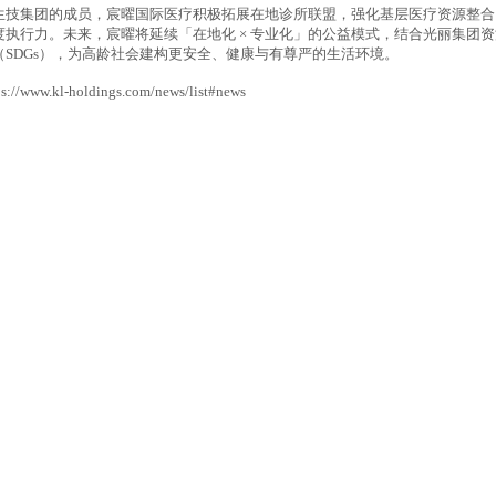
生技集团的成员，宸曜国际医疗积极拓展在地诊所联盟，强化基层医疗资源整合
度执行力。未来，宸曜将延续「在地化
×
专业化」的公益模式，结合光丽集团资
（
SDGs
），为高龄社会建构更安全、健康与有尊严的生活环境。
ps://www.kl-holdings.com/news/list#news