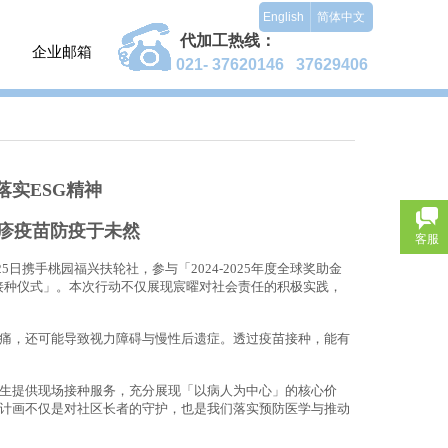
English
简体中文
代加工热线：
企业邮箱
021- 37620146 37629406
企业邮箱：
mail.yidaicos.cn
落实
ESG
精神
疹疫苗防疫于未然
客服
25
日携手桃园福兴扶轮社，参与「
2024-2025
年度全球奖助金
接种仪式」。本次行动不仅展现宸曜对社会责任的积极实践，
痛，还可能导致视力障碍与慢性后遗症。透过疫苗接种，能有
生提供现场接种服务，充分展现「以病人为中心」的核心价
计画不仅是对社区长者的守护，也是我们落实预防医学与推动